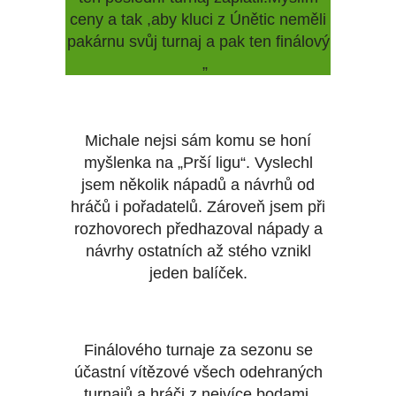
ceny a tak ,aby kluci z Únětic neměli
pakárnu svůj turnaj a pak ten finálový
„
Michale nejsi sám komu se honí
myšlenka na „Prší ligu“. Vyslechl
jsem několik nápadů a návrhů od
hráčů i pořadatelů. Zároveň jsem při
rozhovorech předhazoval nápady a
návrhy ostatních až stého vznikl
jeden balíček.
Finálového turnaje za sezonu se
účastní vítězové všech odehraných
turnajů a hráči z nejvíce bodami.