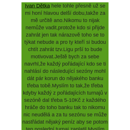
Ivan Dětka
hele tohle přesně už se
mi honí hlavou delší dobu,takže za
mě určitě ano.Nikomu to nijak
nemůže vadit,protože kdo si přijde
zahrát jen tak nárazově toho se to
týkat nebude a pro ty kteří si budou
chtít zahrát tzv.Ligu prší to bude
motivovat.Ještě bych za sebe
navrhl,že každý pořádající kdo se ti
nahlásí do následující sezóny mohl
dát pár korun do nějakého banku
třeba tobě.Myslím to tak,že třeba
kdyby každý z pořádajících turnajů v
sezóně dal třeba 5-10Kč z každého
hráče do toho banku tak to nikomu
nic neudělá a za tu sezónu se může
nastřádat nějaký peníz aby se potom
ten poslední turnaj zaplatil.Myslím