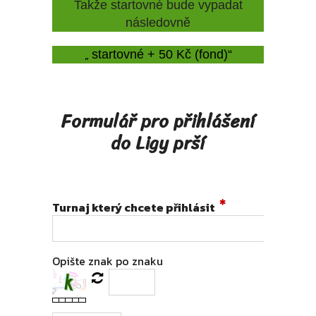
Takže startovné bude vypadat
následovně
„
startovné + 50 Kč (fond)“
Formulář pro přihlášení
do Ligy prší
Turnaj který chcete přihlásit
Opište znak po znaku