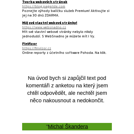
Tvorba webových stránek
https://blog.pageride.com
Poznejte výhody balíčku služeb Premium! Aktivujte si
jej na 30 dnů ZDARMA.
Měj své vlastní webové stránky!
https://www.websnadno.cz
Mít své vlastní webové stránky nebylo nikdy
jednodušší. S WebSnadno je můžete mít i Vy.
FinVizor
https://finvizor.cz
Online reporty z účetního software Pohoda. Na klik.
Na úvod bych si zapůjčil text pod
komentáři z anketou na který jsem
chtěl odpovědět, ale nechtěl jsem
něco nakousnout a nedokončit.
"
Michal Škandera