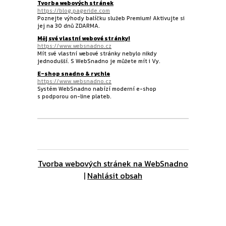
Tvorba webových stránek
https://blog.pageride.com
Poznejte výhody balíčku služeb Premium! Aktivujte si
jej na 30 dnů ZDARMA.
Měj své vlastní webové stránky!
https://www.websnadno.cz
Mít své vlastní webové stránky nebylo nikdy
jednodušší. S WebSnadno je můžete mít i Vy.
E-shop snadno & rychle
https://www.websnadno.cz
Systém WebSnadno nabízí moderní e-shop
s podporou on-line plateb.
Tvorba webových stránek na WebSnadno
|
Nahlásit obsah